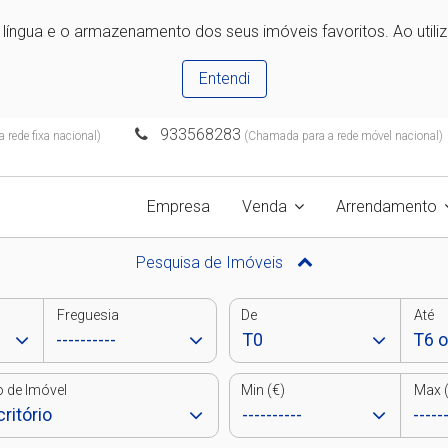
e língua e o armazenamento dos seus imóveis favoritos. Ao utili
Entendi
933568283
rede fixa nacional)
(Chamada para a rede móvel nacional)
Empresa
Venda
Arrendamento
Pesquisa de Imóveis
Freguesia
De
Até
o de Imóvel
Min (€)
Max (