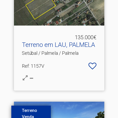
135.000€
Terreno em LAU, PALMELA
Setúbal / Palmela / Palmela
Ref
: 1157V
Terreno
Venda