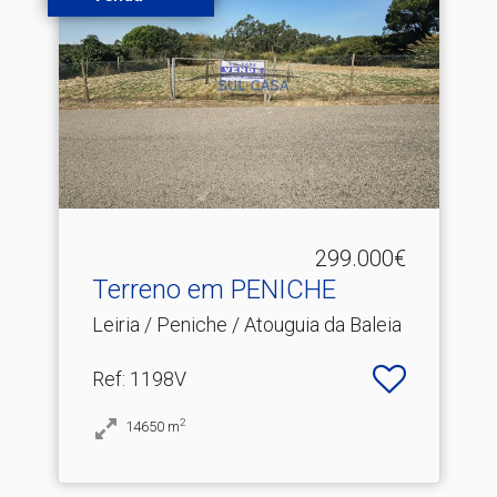
299.000€
Terreno em PENICHE
Leiria / Peniche / Atouguia da Baleia
Ref
: 1198V
2
14650
m