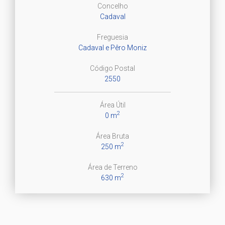
Concelho
Cadaval
Freguesia
Cadaval e Pêro Moniz
Código Postal
2550
Área Útil
2
0 m
Área Bruta
2
250 m
Área de Terreno
2
630 m