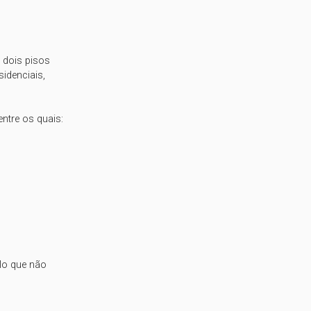
dois pisos

denciais,

tre os quais:

lo que não
