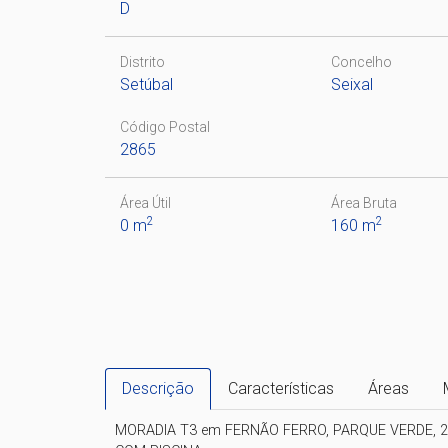
D
Distrito
Concelho
Setúbal
Seixal
Código Postal
2865
Área Útil
Área Bruta
2
2
0 m
160 m
Descrição
Características
Áreas
MORADIA T3 em FERNÃO FERRO, PARQUE VERDE, 21