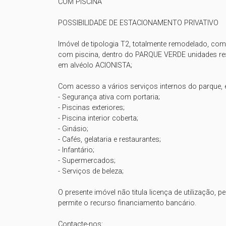
COM PISCINA

POSSIBILIDADE DE ESTACIONAMENTO PRIVATIVO

Imóvel de tipologia T2, totalmente remodelado, com 
com piscina, dentro do PARQUE VERDE unidades resi
em alvéolo ACIONISTA;

Com acesso a vários serviços internos do parque, en
- Segurança ativa com portaria;

- Piscinas exteriores;

- Piscina interior coberta;

- Ginásio;

- Cafés, gelataria e restaurantes;

- Infantário;

- Supermercados;

- Serviços de beleza;

O presente imóvel não titula licença de utilização, pe
permite o recurso financiamento bancário. 

Contacte-nos:
