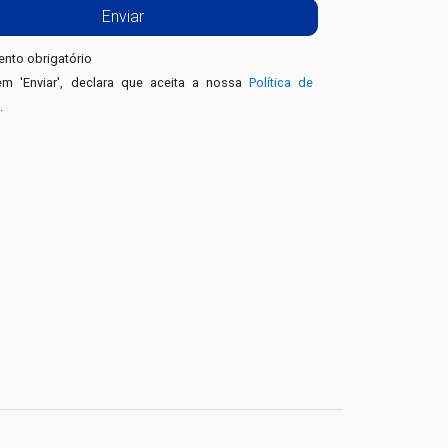
nto obrigatório
em 'Enviar', declara que aceita a nossa
Política de
e
.