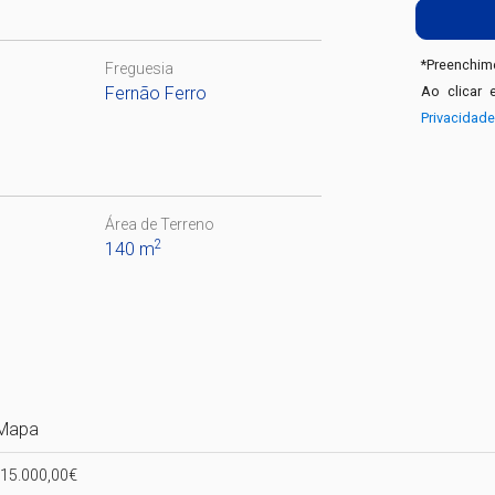
*
Preenchime
Freguesia
Fernão Ferro
Ao clicar 
Privacidad
Área de Terreno
2
140 m
Mapa
5.000,00€
