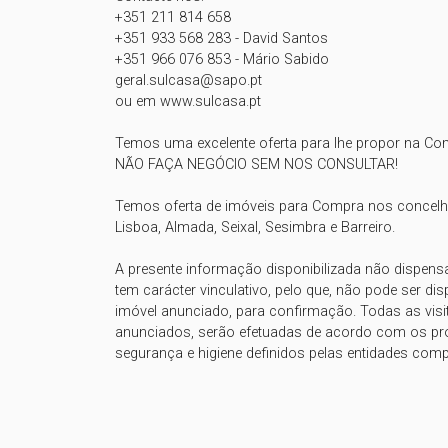
+351 211 814 658

+351 933 568 283 - David Santos

+351 966 076 853 - Mário Sabido

geral.sulcasa@sapo.pt

ou em www.sulcasa.pt

Temos uma excelente oferta para lhe propor na Co
NÃO FAÇA NEGÓCIO SEM NOS CONSULTAR!

Temos oferta de imóveis para Compra nos concelh
Lisboa, Almada, Seixal, Sesimbra e Barreiro.

A presente informação disponibilizada não dispens
tem carácter vinculativo, pelo que, não pode ser dis
imóvel anunciado, para confirmação. Todas as visi
anunciados, serão efetuadas de acordo com os pro
segurança e higiene definidos pelas entidades comp