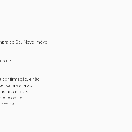
mpra do Seu Novo Imóvel,

os de

a confirmação, e não

pensada visita ao

tas aos imóveis

tocolos de

etentes.