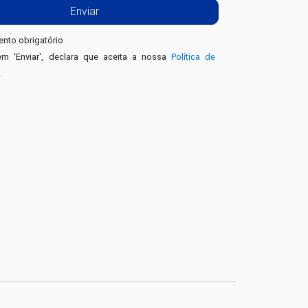
nto obrigatório
em 'Enviar', declara que aceita a nossa
Política de
e
.