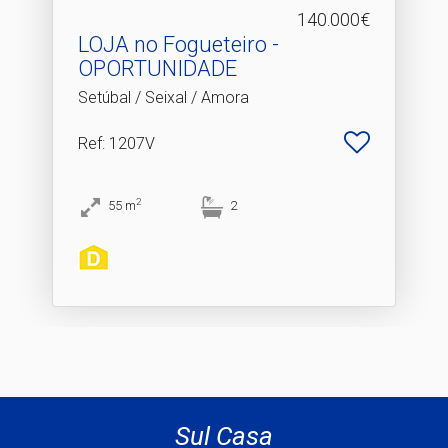
140.000€
LOJA no Fogueteiro -
OPORTUNIDADE
Setúbal / Seixal / Amora
Ref
: 1207V
2
55
m
2
Sul Casa