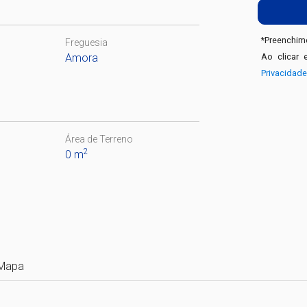
*
Preenchime
Freguesia
Amora
Ao clicar 
Privacidad
Área de Terreno
2
0 m
Mapa