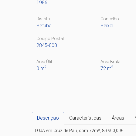
1986
Distrito
Concelho
Setúbal
Seixal
Código Postal
2845-000
Área Útil
Área Bruta
2
2
0 m
72 m
Descrição
Características
Áreas
LOJA em Cruz de Pau, com 72m², 89.900,00€
