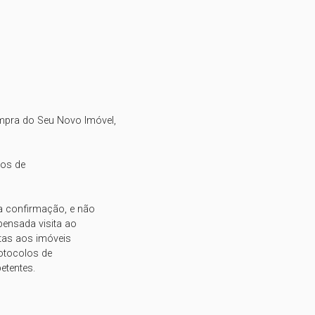
mpra do Seu Novo Imóvel,

os de

a confirmação, e não

pensada visita ao

tas aos imóveis

tocolos de

etentes.