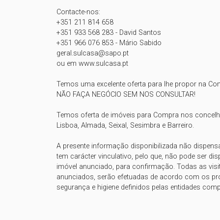
Contacte-nos:

+351 211 814 658

+351 933 568 283 - David Santos

+351 966 076 853 - Mário Sabido

geral.sulcasa@sapo.pt

ou em www.sulcasa.pt

Temos uma excelente oferta para lhe propor na Co
NÃO FAÇA NEGÓCIO SEM NOS CONSULTAR!

Temos oferta de imóveis para Compra nos concelh
Lisboa, Almada, Seixal, Sesimbra e Barreiro.

A presente informação disponibilizada não dispens
tem carácter vinculativo, pelo que, não pode ser dis
imóvel anunciado, para confirmação. Todas as visi
anunciados, serão efetuadas de acordo com os pro
segurança e higiene definidos pelas entidades comp